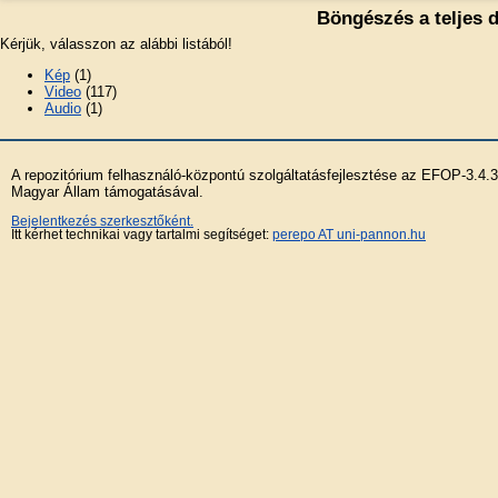
Böngészés a teljes 
Kérjük, válasszon az alábbi listából!
Kép
(1)
Video
(117)
Audio
(1)
A repozitórium felhasználó-központú szolgáltatásfejlesztése az EFOP-3.4.
Magyar Állam támogatásával.
Bejelentkezés szerkesztőként.
Itt kérhet technikai vagy tartalmi segítséget:
perepo AT uni-pannon.hu